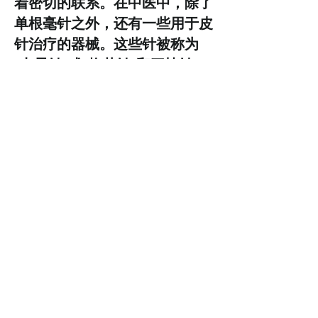
着密切的联系。在中医中，除了
单根毫针之外，还有一些用于皮
针治疗的器械。这些针被称为
“七星针”或“梅花针”和三棱针。
梅花针在外观上与微针尖端最为
相似，其圆形头部附有多个针
尖，该圆形头部被放置在微针尖
端上。在一根薄而柔韧的竹子
上。
在唐代，中国宫廷中的女性会使
用类似于现代滚轮的设备来保持
健康和美丽。随着 20 世纪西方
国家对抗疗法医生的兴趣重新兴
起，这种趋势最终消失了。